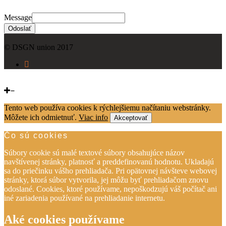
Message
Odoslať
© DSGN union 2017
Tento web používa cookies k rýchlejšiemu načítaniu webstránky.
Môžete ich odmietnuť.
Viac info
Akceptovať
Čo sú cookies
Súbory cookie sú malé textové súbory obsahujúce názov
navštívenej stránky, platnosť a preddefinovanú hodnotu. Ukladajú
sa do priečinku vášho prehliadača. Pri opätovnej návšteve webovej
stránky, ktorá súbor vytvorila, jej môžu byť prehliadačom znovu
odoslané. Cookies, ktoré používame, nepoškodzujú váš počítač ani
iné zariadenia používané na prehliadanie internetu.
Aké cookies používame