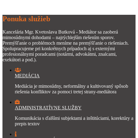
Ponuka služieb
Kancelária Mgr. Kvetoslava Butková - Mediátor sa zaoberá
mimosúdnymi dohodami – najrýchlejším riešením sporov.
Premýšľanie o problémoch meníme na premýšľanie o riešeniach.
Spolupracujeme pri konkrétnych prípadoch aj s externými
profesionálnymi poradcami (notármi, advokátmi, znalcami,
exekútori a pod.).
MEDIÁCIA
Mediácia je mimosúdny, neformálny a kultivovaný spôsob
riešenia konfliktov za pomoci tretej strany-mediátora
ADMINISTRATÍVNE SLUŽBY
Komunikácia s ďalšími subjektami a inštitúciami, korektúry a
prepis textov