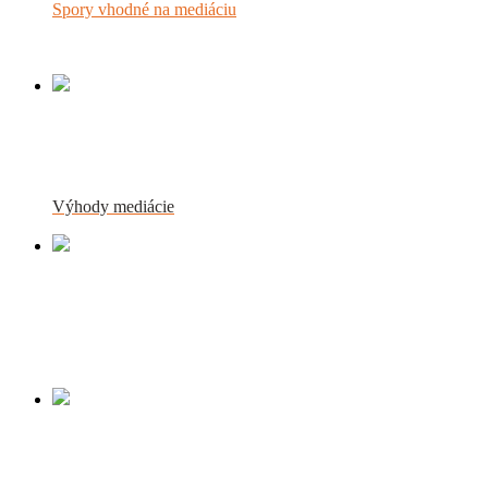
Spory vhodné na mediáciu
Mediácia šetrí peniaze alebo čas,
prípadne oboje.
Výhody mediácie
Mediácia pomáha nenarúšať vaše
dobré vzťahy, snaží sa už narušené
dobré vzťahy opäť napraviť
Mediácia pomáha stranám
komunikovať.