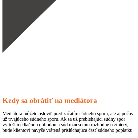
Mediátora môžete osloviť pred začatím súdneho
sporu, ale aj počas už trvajúceho súdneho sporu.
kontaktovať
Kedy sa obrátiť na mediátora
Mediátora môžete osloviť pred začatím súdneho sporu, ale aj počas
už trvajúceho súdneho sporu. Ak sa už prebiehajúci súdny spor
vyrieši mediačnou dohodou a súd uznesením rozhodne o zmiery,
bude klientovi navyše vrátená prislúchajúca časť súdneho poplatku.