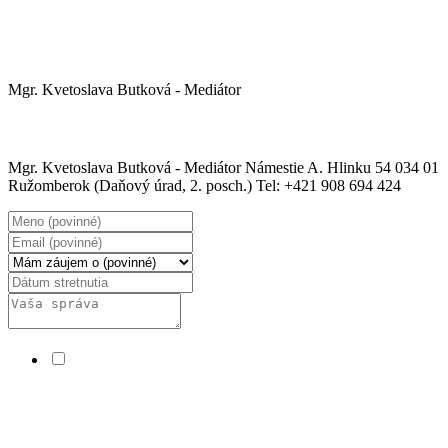
SPOJTE SA S NAMI
Mgr. Kvetoslava Butková - Mediátor
Kontaktné info
Mgr. Kvetoslava Butková - Mediátor Námestie A. Hlinku 54 034 01
Ružomberok (Daňový úrad, 2. posch.) Tel: +421 908 694 424
Súhlasím s tým, aby táto webová stránka uchovala poskytnuté
informácie z tohto formulára, za účelom odpovede na moju
požiadavku. Pre viac informácií navštívte stránku
"Zásady
ochrany osobných údajov"