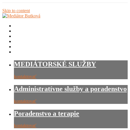
Skip to content
Domov
Prehľad služieb
Kedy mediátor?
Výhody mediácie
Poradenstvo a terapie
Kontakt
MEDIÁTORSKÉ SLUŽBY
kontaktovať
Administratívne služby a poradenstvo
kontaktovať
Poradenstvo a terapie
kontaktovať