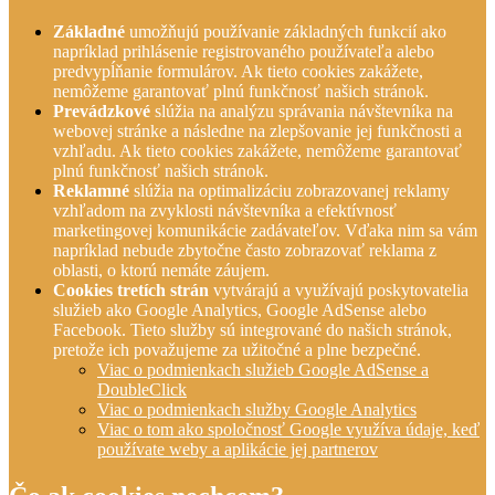
Základné
umožňujú používanie základných funkcií ako
napríklad prihlásenie registrovaného používateľa alebo
predvypĺňanie formulárov. Ak tieto cookies zakážete,
nemôžeme garantovať plnú funkčnosť našich stránok.
Prevádzkové
slúžia na analýzu správania návštevníka na
webovej stránke a následne na zlepšovanie jej funkčnosti a
vzhľadu. Ak tieto cookies zakážete, nemôžeme garantovať
plnú funkčnosť našich stránok.
Reklamné
slúžia na optimalizáciu zobrazovanej reklamy
vzhľadom na zvyklosti návštevníka a efektívnosť
marketingovej komunikácie zadávateľov. Vďaka nim sa vám
napríklad nebude zbytočne často zobrazovať reklama z
oblasti, o ktorú nemáte záujem.
Cookies tretích strán
vytvárajú a využívajú poskytovatelia
služieb ako Google Analytics, Google AdSense alebo
Facebook. Tieto služby sú integrované do našich stránok,
pretože ich považujeme za užitočné a plne bezpečné.
Viac o podmienkach služieb Google AdSense a
DoubleClick
Viac o podmienkach služby Google Analytics
Viac o tom ako spoločnosť Google využíva údaje, keď
používate weby a aplikácie jej partnerov